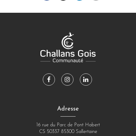
Lien
Lien
Lien
vers
vers
vers
le
le
le
compte
compte
compte
Adresse
Facebook
Instagram
Linkedin
16 rue du Parc de Pont Habert
CS 50337 85300 Sallertaine