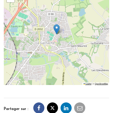
Leaflet
|
©
OpenStreetMap
Partager sur :