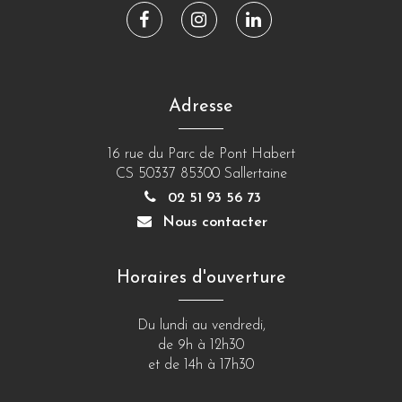
Lien
Lien
Lien
vers
vers
vers
le
le
le
compte
compte
compte
Adresse
Facebook
Instagram
Linkedin
16 rue du Parc de Pont Habert
CS 50337 85300 Sallertaine
02 51 93 56 73
Nous contacter
Horaires d'ouverture
Du lundi au vendredi,
de 9h à 12h30
et de 14h à 17h30