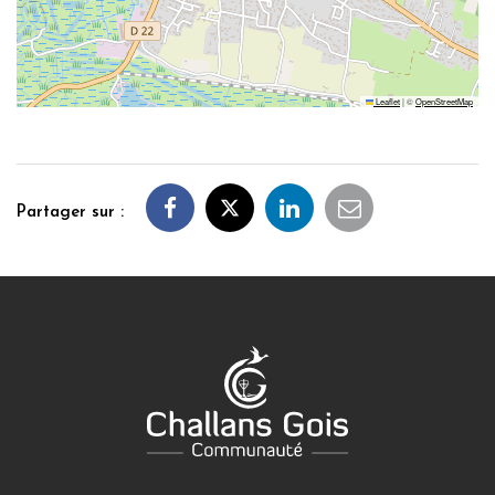
Leaflet
|
©
OpenStreetMap
Partager sur :