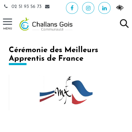
Gestion des traceurs
02 51 93 56 73
MENU
Cérémonie des Meilleurs
Apprentis de France