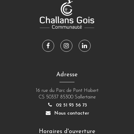
Lien
Lien
Lien
vers
vers
vers
le
le
le
compte
compte
compte
Adresse
Facebook
Instagram
Linkedin
16 rue du Parc de Pont Habert
CS 50337 85300 Sallertaine
02 51 93 56 73
Nous contacter
Horaires d'ouverture