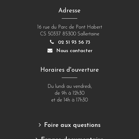
compte
compte
compte
Adresse
Facebook
Instagram
Linkedin
16 rue du Parc de Pont Habert
CS 50337 85300 Sallertaine
02 51 93 56 73
Nous contacter
Horaires d'ouverture
Du lundi au vendredi,
de 9h à 12h30
et de 14h à 17h30
Foire aux questions