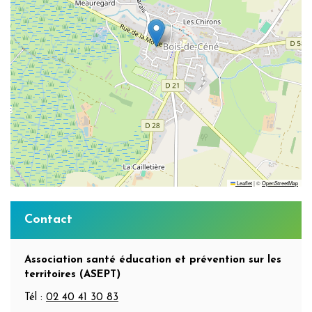
Leaflet
|
©
OpenStreetMap
Informations
Contact
complémentaires
Association santé éducation et prévention sur les
territoires (ASEPT)
Tél :
02 40 41 30 83