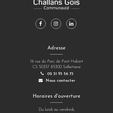
Lien
Lien
Lien
vers
vers
vers
le
le
le
compte
compte
compte
Adresse
Facebook
Instagram
Linkedin
16 rue du Parc de Pont Habert
CS 50337 85300 Sallertaine
02 51 93 56 73
Nous contacter
Horaires d'ouverture
Du lundi au vendredi,