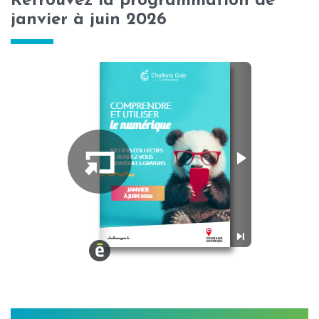
Retrouvez la programmation de
nouvel
janvier à juin 2026
onglet)