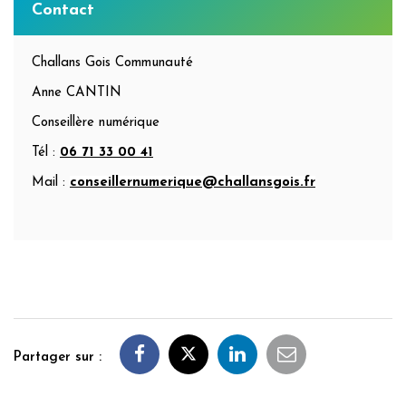
Informations
Contact
complémentaires
Challans Gois Communauté
Anne CANTIN
Conseillère numérique
Tél :
06 71 33 00 41
Mail :
conseillernumerique@challansgois.fr
Partager sur :