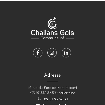
Lien
Lien
Lien
vers
vers
vers
le
le
le
compte
compte
compte
Adresse
Facebook
Instagram
Linkedin
16 rue du Parc de Pont Habert
CS 50337 85300 Sallertaine
02 51 93 56 73