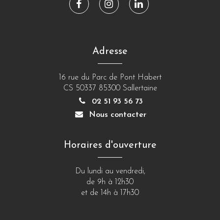
Lien
Lien
Lien
vers
vers
vers
le
le
le
compte
compte
compte
Adresse
Facebook
Instagram
Linkedin
16 rue du Parc de Pont Habert
CS 50337 85300 Sallertaine
02 51 93 56 73
Nous contacter
Horaires d'ouverture
Du lundi au vendredi,
de 9h à 12h30
et de 14h à 17h30