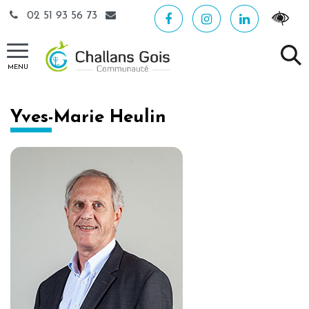
Gestion des traceurs
02 51 93 56 73
MENU
Yves-Marie Heulin